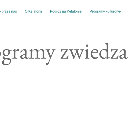
 przez nas
O Kefalonii
Podróż na Kefalonię
Programy kulturowe
gramy zwiedza