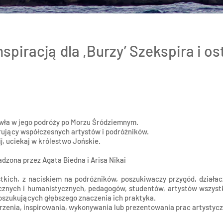
piracją dla ,Burzy’ Szekspira i os
wła w jego podróży po Morzu Śródziemnym.
rujący współczesnych artystów i podróżników.
nij, uciekaj w królestwo Jońskie.
na przez Agata Biedna i Arisa Nikai
tkich, z naciskiem na podróżników, poszukiwaczy przygód, działa
cznych i humanistycznych, pedagogów, studentów, artystów wszystk
oszukujących głębszego znaczenia ich praktyka.
rzenia, inspirowania, wykonywania lub prezentowania prac artystyc