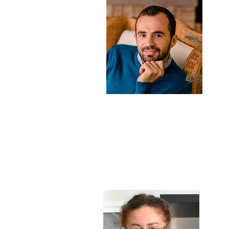
ARI
Właści
z licen
Wielol
który
lokaln
wyspy
pytan
uczy s
Prywat
mąż Ag
SOPHI
Sophie 