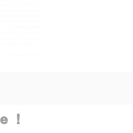
wielu z tych miejsc,
ie ma prostej drogi,
 Melodia otaczającej
h barw. Jesteśmy tu,
y wcześniej sposób.
ie. Jesteśmy w końcu
dajemy wolny wybór,
go obrazu, który wy
my do kontaktu oraz
e !