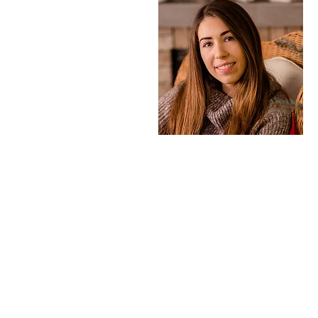
S
W
ciel, profesjonalny kierowca
k
cją.
k
etni mieszkaniec Kefalonii,
n
 wprowadzi Was w świat
i
ych win, kultury i historii
w
. Zna odpowiedź na każde
M
ie o Kefalonii a dodatkowo
r
ię języka polskiego.
M
nie tata Sofii i Stelli oraz
o
aty.
z
t
P
ż
E K. GIANNAKIS
jest artystką, projektantką,