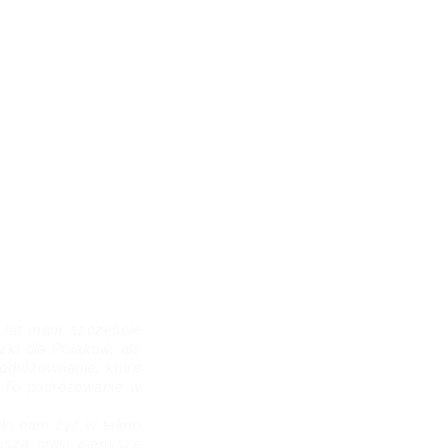
8 lat mam szczęście
ki dla Polaków, ale
podróżownanie, które
e. To podróżowanie w
zło nam żyć w takim
isza grała pierwsze