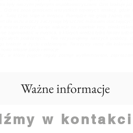
tru były naszymi jedynymi współtowarzyszami. Dziś brakuje już 
.. Gdzieś poza granicami wszystkich topowych atrakcji, gdzie n
. Tutaj czas staje w miejscu. Pieniądze nie grają żadnej roli.
ert dla uszu a oczy zaczynają błyszczeć milionami otaczającyc
 można przeżyć swoje wakacje na zupełnie inny, nieokreślon
nie zaprowadzić w miejsca, o których wiedzą tylko lokalni ludz
dojrzałych podróżnych... Nie reżyserujemy naszych podróży, 
go brakuje w życiu codziennym. Tworzymy ramę dla kolorowe
 nowo własne pasje i emocje.
róż, w której pojęcie reguły zostaje wyeliminowane, zaprasza
Ważne informacje
źmy w kontakci