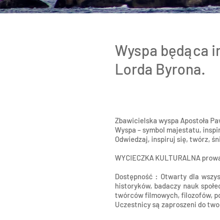
Wyspa będąca ins
Lorda Byrona.
Zbawicielska wyspa Apostoła Pa
Wyspa – symbol majestatu, inspi
Odwiedzaj, inspiruj się, twórz, ś
WYCIECZKA KULTURALNA prowadzo
Dostępność : Otwarty dla wszys
historyków, badaczy nauk społe
twórców filmowych, filozofów, p
Uczestnicy są zaproszeni do two