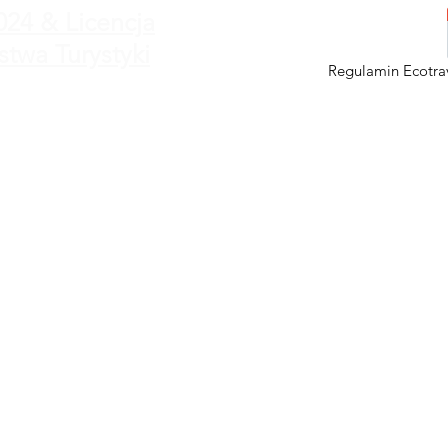
024 & Licencja
stwa Turystyki
Regulamin Ecotrav