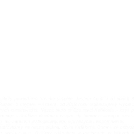
ykiem sztuki, konserwatorem
tuki
łami naukowymi na Studiach
skich/cywilizacja europejska
w zarządzaniu kulturą,
wacją/restauracją zabytków
ytnych, bizantyjskich i
czesnych (Rejestracja
owa nr 09207941 Greckie
terstwo Kultury). Nasza
ca wiedzy i źródło wszystkich
ostek o wyspie. Rodowita
anka Kefalonii, prowadząca
Center for the Arts and Culture
ata.
należy powiedzieć troszkę o sobie. Jestem Agata i od ponad 
. Razem z mężem – Arisem, od 2019 roku organizujemy wyciecz
nych narodowości. Nasze biuro to Ecotravel Kefalonia – czyli 
 eliminuje szkodliwe działania, w tym zły humor i samopoczuci
o, ale zarazem wzbogacającego o przeżycia i wspomnienia.
atrzyliśmy na naszą piękną, dziką Kefalonię. Dumni, że przys
, wielu z was. Byliśmy zakochani w miejscach, w których c