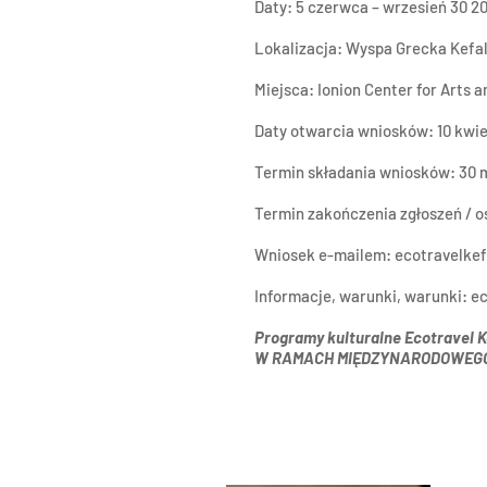
Daty: 5 czerwca – wrzesień 30 2
Lokalizacja: Wyspa Grecka Kefa
Miejsca: Ionion Center for Arts a
Daty otwarcia wniosków: 10 kwie
Termin składania wniosków: 30 m
Termin zakończenia zgłoszeń / o
Wniosek e-mailem:
ecotravelke
Informacje, warunki, warunki:
ec
Programy kulturalne Ecotravel K
W RAMACH MIĘDZYNARODOWEGO