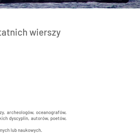
tatnich wierszy
czy, archeologów, oceanografów,
ich dyscyplin, autorów, poetów,
znych lub naukowych.