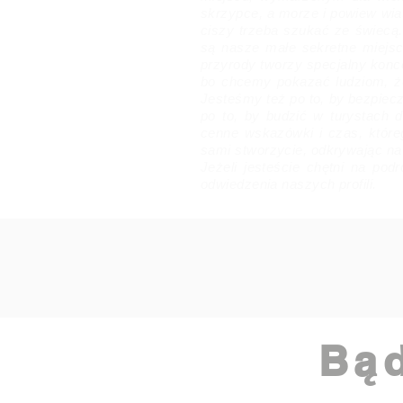
skrzypce, a morze i powiew wia
ciszy trzeba szukać ze świecą.
są nasze małe sekretne miejsca
przyrody tworzy specjalny konc
bo chcemy pokazać ludziom, że
Jesteśmy też po to, by bezpiecz
po to, by budzić w turystach 
cenne wskazówki i czas, które
sami stworzycie, odkrywając na
Jeżeli jesteście chętni na pod
odwiedzenia naszych profili.
Bąd