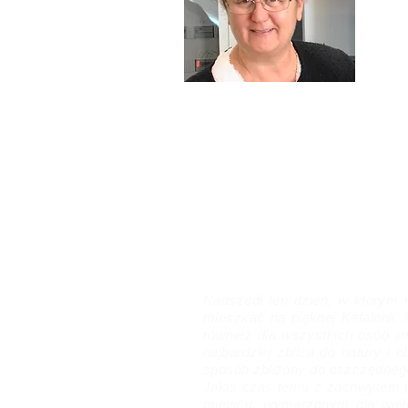
histor
dzieł sz
z tytu
europej
oraz 
konser
staroż
współ
zawod
Minis
skarbni
ciekaw
mieszk
Ionion 
w Metax
Nadszedł ten dzień, w którym 
mieszkać na pięknej Kefalonii
również dla wszystkich osób in
najbardziej zbliża do natury i
sposób zbliżony do oszczędneg
Jakiś czas temu z zachwytem p
miejscu, wymarzonym dla wielu