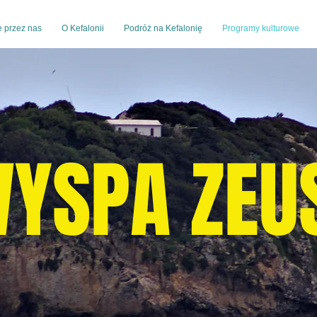
 przez nas
O Kefalonii
Podróż na Kefalonię
Programy kulturowe
YSPA ZEU