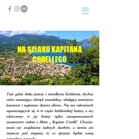
NA SZLAKU KAPITANA
CORELLEGO
Tam gdzie dzika jeszcze i nieodkryta Kefalonia, słychać
cicho narastający dźwięk mandoliny, okalający starożytne
kamienie i najstarsze drzewa oliwne. Nie ma odważnych
zapuszczających się w te części kefalońskiej krainy, a my
wkroczymy w jej bramy żądni niezapomnianych
momentów rodem z filmu ,, Kapitan Corelli". Chociaż
może nie znajdziemy żadnych skarbów, a ziemia nie
zatańczy pod stopami, to co ujrzymy będzie naszą