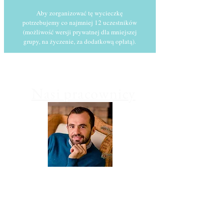
Aby zorganizować tę wycieczkę
potrzebujemy co najmniej 12 uczestników
(
możliwość wersji prywatnej dla mniejszej
grupy, na życzenie, za dodatkową opłatą).
Nasi pracownicy
ARIS
Właściciel, profesjonalny kierowca z licencją.
Wieloletni mieszkaniec Kefalonii, który wprowadzi Was
w świat lokalnych win, kultury i historii wyspy. Zna
odpowiedź na każde pytanie o Kefalonii a dodatkowo
uczy się języka polskiego.