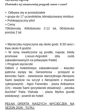
największą nagrodą.
Doświadcz tej niesamowitej przygody razem z nami!
> Odbywa się w poniedziałek
> grupa do 17 uczestników, klimatyzowany minibus
> Polskojęzyczny pilot
> Cena:
70€/dorosły, 40€/dziecko 2-12 lat, 0€/dziecko
poniżej 2 lat
> Wycieczka rozpoczyna się około godz. 8:30 rano i
trwa około 8 godzin
> W cenę niewliczone są posiłki, napoje, bilety
promowe Lixouri-Argostoli (dla osób
zakwaterowanych na półwyspie Paliki)
> Program wycieczki:
Odbiór z hoteli/miejsc zakwaterowań - klasztor
patrona wyspy św. Gerasimosa - przejazd w
kierunku Sami - zwiedzanie starożytnego Akropolu
Sami (wejście na szczyt z Akropolem z murami
cyklopowymi) - Agioi Fanentes - plaża Antisamos
(1h) - miasto Sami (przystanek obiadowy) - ,,wioska
duchów" Palia Vlahata - plaża Myrtos (punkt
widokowy) - powrót do hoteli
PEŁNA OFERTA NASZYCH WYCIECZEK NA
SEZON 2026 - TUTAJ