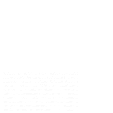
SOPHIE K. GIANNAKIS
Sophie jest artystką, projektantką, historykiem sztuki,
konserwatorem dzieł sztuki
z tytułami naukowymi na Studiach
europejskich/cywilizacja europejska
oraz w zarządzaniu kulturą, konserwacją/restauracją
zabytków starożytnych, bizantyjskich i współczesnych
(Rejestracja zawodowa nr 09207941 Greckie
Ministerstwo Kultury). Nasza skarbnica wiedzy i
źródło wszystkich ciekawostek o wyspie. Rodowita
mieszkanka Kefalonii, prowadząca Ionion Center for
the Arts and Culture w Metaxata.
Nadszedł ten dzień, w którym należy powiedzieć
troszkę o sobie. Jestem Agata i od ponad 8 lat mam
szczęście mieszkać na pięknej Kefalonii. Razem z
mężem – Arisem, od 2019 roku organizujemy
wycieczki dla Polaków, ale również dla wszystkich
osób innych narodowości. Nasze biuro to Ecotravel
Kefalonia – czyli podróżownanie, które najbardziej
zbliża do natury i eliminuje szkodliwe działania, w
tym zły humor i samopoczucie. To podróżowanie w
sposób zbliżony do oszczędnego, ale zarazem