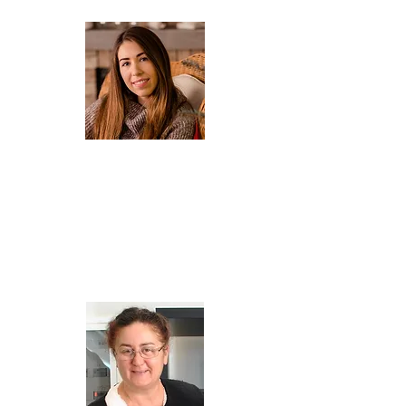
Prywatnie tata Sofii i Stelli oraz mąż Agaty.
AGATA
Właścicielka, pilot wycieczek, kontakt z klientami,
pomoc w kompleksowej organizacji pobytu na
Kefalonii oraz ułożenia indywidualnego planu
zwiedzania wyspy.
Mieszka na Kefalonii od 2017 roku.
Miłośniczka przyrody i zwierząt oraz odkrywania
mniej znanych zakątków Kefalonii, szczególnie tych
związanych z historią. Prywatn
i
e mama Sofii i Stelli
oraz żona Arisa.