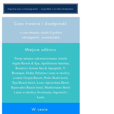
Zapytaj nas o dostępność - wypełnij i wyślij formularz
Czas trwania i dostępność
> czas trwania: około 8 godzin
>dostępność: poniedziałek
Miejsce odbioru
Twoje miejsce zakwaterowania: hotele
Argile Resort & Spa, Apollonion Asterias,
Remetzo, Ionian Sea & Aquapark, V-
Boutique, Fedra, Palatino i inne w okolicy
a także Utopia Resort, Porto Skala hotel,
Tara Beach hotel, Louis Apostolata Hotel,
Karavados Beach hotel, Mediteranee Hotel
i inne w okolicy Svoronata, Argostoli i
Lassi.
W cenie