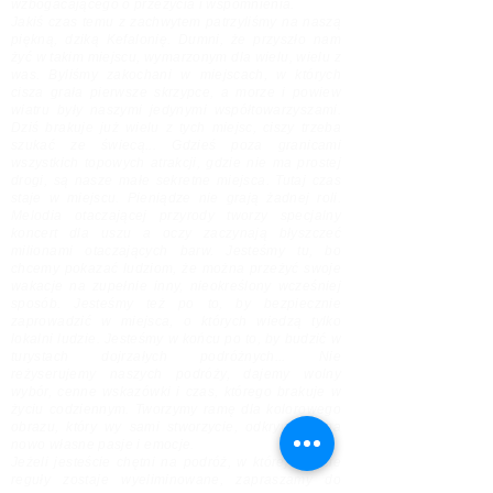
wzbogacającego o przeżycia i wspomnienia.
Jakiś czas temu z zachwytem patrzyliśmy na naszą
piękną, dziką Kefalonię. Dumni, że przyszło nam
żyć w takim miejscu, wymarzonym dla wielu, wielu z
was. Byliśmy zakochani w miejscach, w których
cisza grała pierwsze skrzypce, a morze i powiew
wiatru były naszymi jedynymi współtowarzyszami.
Dziś brakuje już wielu z tych miejsc, ciszy trzeba
szukać ze świecą... Gdzieś poza granicami
wszystkich topowych atrakcji, gdzie nie ma prostej
drogi, są nasze małe sekretne miejsca. Tutaj czas
staje w miejscu. Pieniądze nie grają żadnej roli.
Melodia otaczającej przyrody tworzy specjalny
koncert dla uszu a oczy zaczynają błyszczeć
milionami otaczających barw. Jesteśmy tu, bo
chcemy pokazać ludziom, że można przeżyć swoje
wakacje na zupełnie inny, nieokreślony wcześniej
sposób. Jesteśmy też po to, by bezpiecznie
zaprowadzić w miejsca, o których wiedzą tylko
lokalni ludzie. Jesteśmy w końcu po to, by budzić w
turystach dojrzałych podróżnych... Nie
reżyserujemy naszych podróży, dajemy wolny
wybór, cenne wskazówki i czas, którego brakuje w
życiu codziennym. Tworzymy ramę dla kolorowego
obrazu, który wy sami stworzycie, odkrywając na
nowo własne pasje i emocje.
Jeżeli jesteście chętni na podróż, w której pojęcie
reguły zostaje wyeliminowane, zapraszamy do