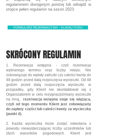
regulaminem dostępnym poniżej lub odnajdź w
stopce pełen regulamin na sezon 2023.
FORMULARZ REZERWACYJNY - KLIKNIJ TUTAJ
SKRÓCONY REGULAMIN
1. Rezerwacja wstępna - czyli rezerwacja
wybranego terminu oraz liczby miejsc. Nie
zobowiązuje do wpłaty zaliczki czy całości kwoty do
48 godzin przed datą rozpoczęcia wycieczki. Od 48
godzin przed datą rozpoczęcia wycieczki, w
przypadku, gdy Klient nie skontaktował się z
Organizatorem w celu rezygnacji/zmiany wycieczki
na inną,
rezerwacja wstępna staje się wiążąca,
czyli od tego momentu Klient jest zobowiązany
do zapłaty części lub całości kwoty za wycieczkę
(punkt 4).
2. Każda wycieczka może zostać odwołana z
powodu niewystarczającej liczby uczestników lub
złych warunków pogodowych. Klient jest