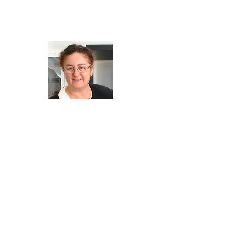
Mieszka na Kefalonii od 2017 roku.
Miłośniczka przyrody i zwierząt oraz odkrywania
mniej znanych zakątków Kefalonii, szczególnie tych
związanych z historią. Prywatn
i
e mama Sofii i Stelli
oraz żona Arisa.
SOPHIE K. GIANNAKIS
Sophie jest artystką, projektantką, historykiem sztuki,
konserwatorem dzieł sztuki
z tytułami naukowymi na Studiach
europejskich/cywilizacja europejska
oraz w zarządzaniu kulturą, konserwacją/restauracją
zabytków starożytnych, bizantyjskich i współczesnych
(Rejestracja zawodowa nr 09207941 Greckie
Ministerstwo Kultury). Nasza skarbnica wiedzy i
źródło wszystkich ciekawostek o wyspie. Rodowita
mieszkanka Kefalonii, prowadząca Ionion Center for
the Arts and Culture w Metaxata.