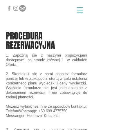
PROCEDURA
REZERWACYJNA
1. Zapoznaj się z naszymi propozycjami
dostępnymi na stronie głównej i w zakładce
Oferta.
2. Skontaktuj się z nami poprzez formularz
poniżej lub w zakładce z ofertą w celu ustalenia
konkretnego planu wycieczki i ceny wycieczki.
Wysłanie formularza nie jest jednoznaczne z
dokonaniem rezerwacji i nie zobowiązuje do
żadnej płatności.
Możesz wybrać też inne ze sposobów kontaktu:
Telefon/Whatsapp:
+30 699 4775750
Messanger: Ecotravel Kefalonia
3. Zapoznaj się z naszym skróconym