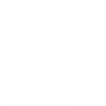
Nadszedł ten dzień, w którym należy powiedzieć
troszkę o sobie. Jestem Agata i od ponad 8 lat mam
szczęście mieszkać na pięknej Kefalonii. Razem z
mężem – Arisem, od 2019 roku organizujemy
wycieczki dla Polaków, ale również dla wszystkich
osób innych narodowości. Nasze biuro to Ecotravel
Kefalonia – czyli podróżownanie, które najbardziej
zbliża do natury i eliminuje szkodliwe działania, w
tym zły humor i samopoczucie. To podróżowanie w
sposób zbliżony do oszczędnego, ale zarazem
wzbogacającego o przeżycia i wspomnienia.
Jakiś czas temu z zachwytem patrzyliśmy na naszą
piękną, dziką Kefalonię. Dumni, że przyszło nam
żyć w takim miejscu, wymarzonym dla wielu, wielu z
was. Byliśmy zakochani w miejscach, w których
cisza grała pierwsze skrzypce, a morze i powiew
wiatru były naszymi jedynymi współtowarzyszami.
Dziś brakuje już wielu z tych miejsc, ciszy trzeba
szukać ze świecą... Gdzieś poza granicami
wszystkich topowych atrakcji, gdzie nie ma prostej
drogi, są nasze małe sekretne miejsca. Tutaj czas
staje w miejscu. Pieniądze nie grają żadnej roli.
Melodia otaczającej przyrody tworzy specjalny
koncert dla uszu a oczy zaczynają błyszczeć
milionami otaczających barw. Jesteśmy tu, bo
chcemy pokazać ludziom, że można przeżyć swoje