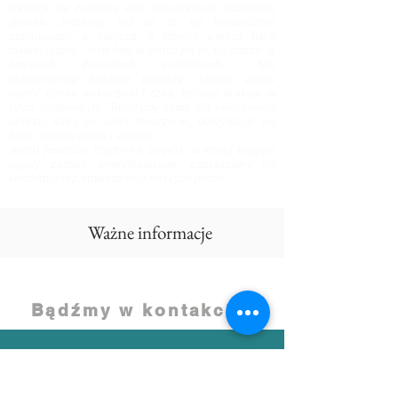
wakacje na zupełnie inny, nieokreślony wcześniej
sposób. Jesteśmy też po to, by bezpiecznie
zaprowadzić w miejsca, o których wiedzą tylko
lokalni ludzie. Jesteśmy w końcu po to, by budzić w
turystach dojrzałych podróżnych... Nie
reżyserujemy naszych podróży, dajemy wolny
wybór, cenne wskazówki i czas, którego brakuje w
życiu codziennym. Tworzymy ramę dla kolorowego
obrazu, który wy sami stworzycie, odkrywając na
nowo własne pasje i emocje.
Jeżeli jesteście chętni na podróż, w której pojęcie
reguły zostaje wyeliminowane, zapraszamy do
kontaktu oraz odwiedzenia naszych profili.
Ważne informacje
Bądźmy w kontakcie !