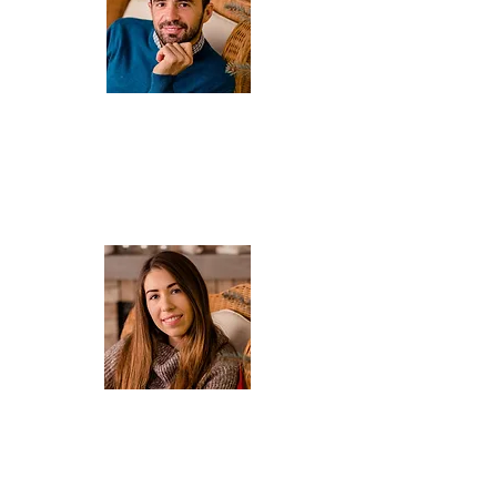
ARIS
Właściciel, profesjonalny kierowca z licencją.
Wieloletni mieszkaniec Kefalonii, który wprowadzi Was
w świat lokalnych win, kultury i historii wyspy. Zna
odpowiedź na każde pytanie o Kefalonii a dodatkowo
uczy się języka polskiego.
Prywatnie tata Sofii i Stelli oraz mąż Agaty.
AGATA
Właścicielka, pilot wycieczek, kontakt z klientami,
pomoc w kompleksowej organizacji pobytu na
Kefalonii oraz ułożenia indywidualnego planu
zwiedzania wyspy.