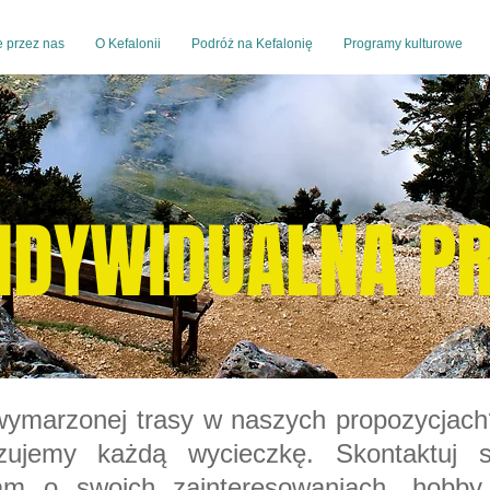
 przez nas
O Kefalonii
Podróż na Kefalonię
Programy kulturowe
NDYWIDUALNA P
wymarzonej trasy w naszych propozycjac
izujemy każdą wycieczkę. Skontaktuj 
m o swoich zainteresowaniach, hobby