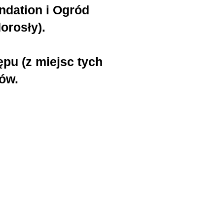
ndation i Ogród
orosły).
pu (z miejsc tych
jów.