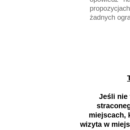
propozycjach
żadnych ogra
Jeśli ni
straconeg
miejscach, 
wizyta w miejs