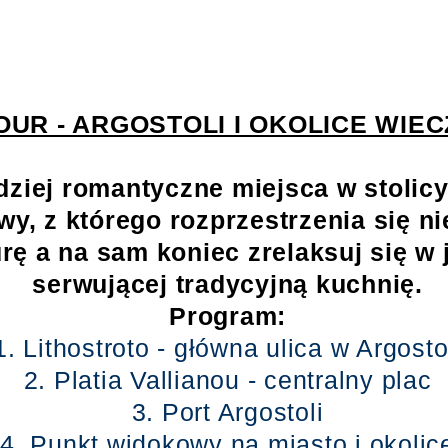
OUR - ARGOSTOLI I OKOLICE WIE
ziej romantyczne miejsca w stolicy 
y, z którego rozprzestrzenia się n
rę a na sam koniec zrelaksuj się w 
serwującej tradycyjną kuchnię.
Program:
1. Lithostroto - główna ulica w Argosto
2. Platia Vallianou - centralny plac
3. Port Argostoli
4. Punkt widokowy na miasto i okolic