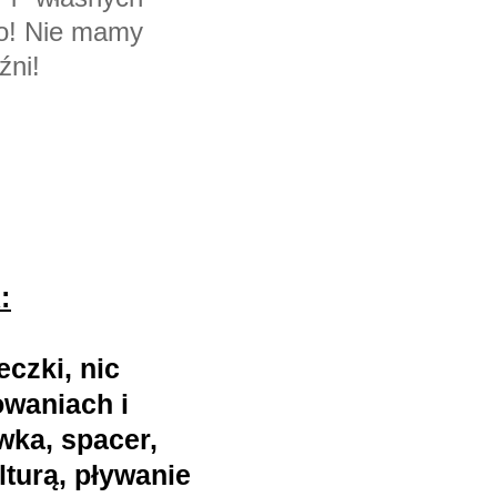
go! Nie mamy
źni!
:
czki, nic
owaniach i
wka, spacer,
lturą, pływanie