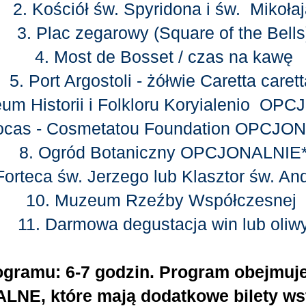
2. Kościół św. Spyridona i św. Mikoła
3. Plac zegarowy (Square of the Bells
4. Most de Bosset / czas na kawę
5. Port Argostoli - żółwie Caretta caret
um Historii i Folkloru Koryialenio OP
Focas - Cosmetatou Foundation OPCJO
8. Ogród Botaniczny OPCJONALNIE
Forteca św. Jerzego lub Klasztor św. An
10. Muzeum Rzeźby Współczesnej
11. Darmowa degustacja win lub oliw
ogramu: 6-7 godzin. Program obejmuj
NE, które mają dodatkowe bilety wst