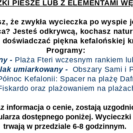
KI PIESZE LUB Z ELEMENTAMI W
z, że zwykła wycieczka po wyspie je
ca? Jesteś odkrywcą, kochasz natur
 doświadczać piękna kefalońskiej k
Programy:
ny -
Plaża Fteri wczesnym rankiem lu
lak umiarkowany -
Obszary Sami i 
ółnoc Kefalonii: Spacer na plażę Daf
iskardo oraz plażowaniem na plażach
z informacja o cenie, zostają uzgodn
ularza dostępnego poniżej. Wycieczki
trwają w przedziale 6-8 godzinnym.