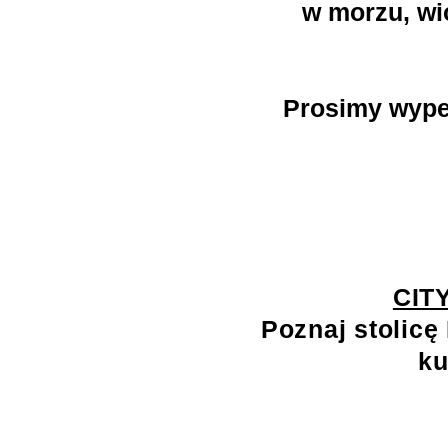
w morzu, wio
Prosimy wypeł
CIT
Poznaj stolicę 
ku