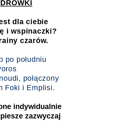
ĘDRÓWKI
st dla ciebie
ę i wspinaczki?
rainy czarów.
b po południu
Poros
noudi, połączony
 Foki i Emplisi.
ione indywidualnie
 piesze zazwyczaj