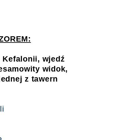
CZOREM:
Kefalonii, wjedź
iesamowity widok,
jednej z tawern
li
ę