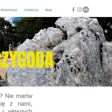
Rezerwacja
Contact us
Blog
RZYGODA
h? Nie martw
się z nami,
 i własnych