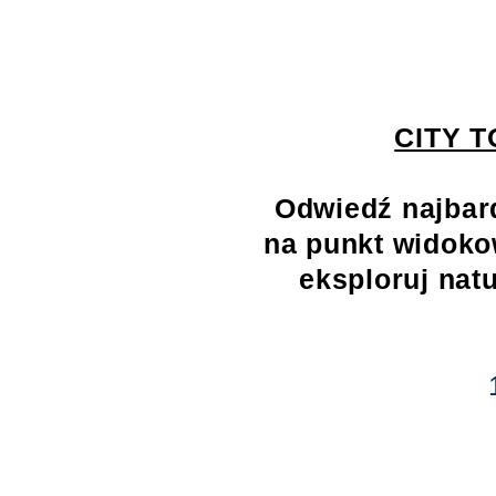
CITY T
Odwiedź najbard
na punkt widokow
eksploruj natu