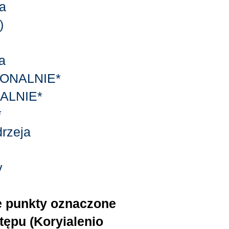
ja
)
ta
CJONALNIE*
NALNIE*
*
drzeja
y
e punkty oznaczone
ępu (Koryialenio