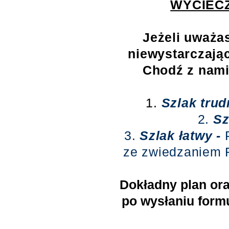
WYCIECZ
Jeżeli uważas
niewystarczają
Chodź z nami
1.
Szlak trud
2.
Sz
3.
Szlak łatwy -
P
ze zwiedzaniem F
Dokładny plan ora
po wysłaniu form