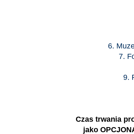
6. Muze
7. 
9. 
Czas trwania pr
jako OPCJONAL