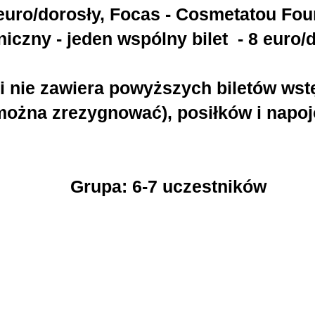
euro/dorosły, Focas - Cosmetatou Fou
iczny - jeden wspólny bilet - 8 euro/d
 nie zawiera powyższych biletów wstę
można zrezygnować), posiłków i napo
Grupa: 6-7 uczestników